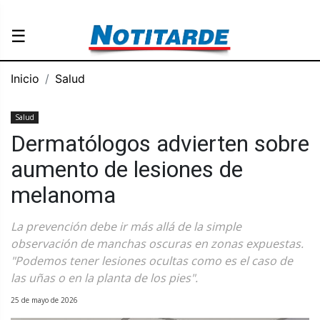
☰
Inicio
Salud
Salud
Dermatólogos advierten sobre
aumento de lesiones de
melanoma
La prevención debe ir más allá de la simple
observación de manchas oscuras en zonas expuestas.
"Podemos tener lesiones ocultas como es el caso de
las uñas o en la planta de los pies".
25 de mayo de 2026