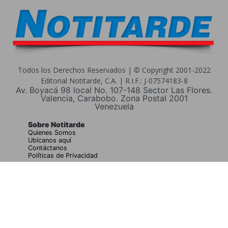
Todos los Derechos Reservados | © Copyright 2001-2022
Editorial Notitarde, C.A. | R.I.F.: J-07574183-8
Av. Boyacá 98 local No. 107-148 Sector Las Flores.
Valencia, Carabobo. Zona Postal 2001
Venezuela
Sobre Notitarde
Quienes Somos
Ubícanos aquí
Contáctanos
Políticas de Privacidad
Buscar