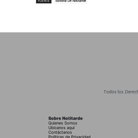
FUENTE
Editoría De Notitarde
Todos los Derecho
Sobre Notitarde
Quienes Somos
Ubícanos aquí
Contáctanos
Políticas de Privacidad