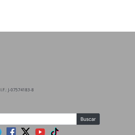
.F.: J-07574183-8
Buscar