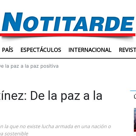
PAÍS
ESPECTÁCULOS
INTERNACIONAL
REVIS
e la paz a la paz positiva
nez: De la paz a la
n la que no existe lucha armada en una nación o
ea sostenible