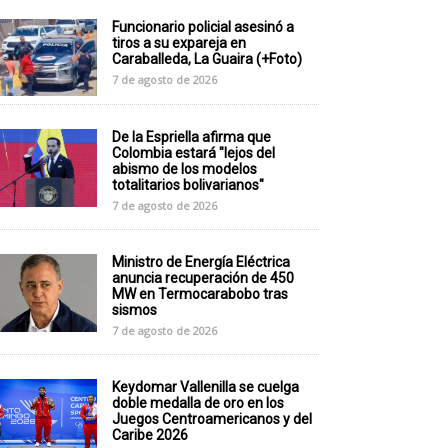
Funcionario policial asesinó a
tiros a su expareja en
Caraballeda, La Guaira (+Foto)
7 de agosto de 2026
De la Espriella afirma que
Colombia estará "lejos del
abismo de los modelos
totalitarios bolivarianos"
7 de agosto de 2026
Ministro de Energía Eléctrica
anuncia recuperación de 450
MW en Termocarabobo tras
sismos
7 de agosto de 2026
Keydomar Vallenilla se cuelga
doble medalla de oro en los
Juegos Centroamericanos y del
Caribe 2026