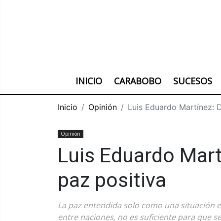
INICIO
CARABOBO
SUCESOS
Inicio
Opinión
Luis Eduardo Martínez: D
Opinión
Luis Eduardo Martí
paz positiva
La paz entendida solo como una situación e
entre naciones, no es suficiente para que s