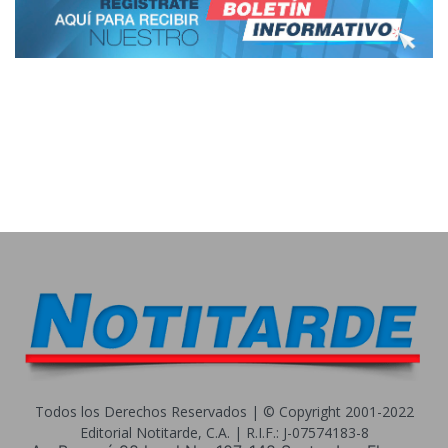
Todos los Derechos Reservados | © Copyright 2001-2022
Editorial Notitarde, C.A. | R.I.F.: J-07574183-8