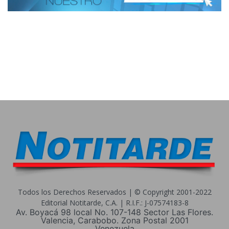
Todos los Derechos Reservados | © Copyright 2001-2022
Editorial Notitarde, C.A. | R.I.F.: J-07574183-8
Av. Boyacá 98 local No. 107-148 Sector Las Flores.
Valencia, Carabobo. Zona Postal 2001
Venezuela