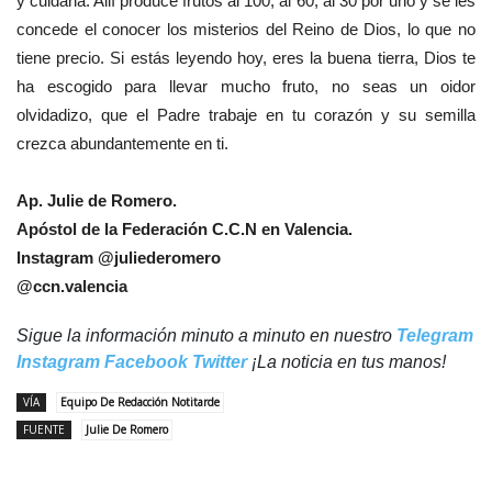
y cuidarla. Allí produce frutos al 100, al 60, al 30 por uno y se les
concede el conocer los misterios del Reino de Dios, lo que no
tiene precio. Si estás leyendo hoy, eres la buena tierra, Dios te
ha escogido para llevar mucho fruto, no seas un oidor
olvidadizo, que el Padre trabaje en tu corazón y su semilla
crezca abundantemente en ti.
Ap. Julie de Romero.
Apóstol de la Federación C.C.N en Valencia.
Instagram @juliederomero
@ccn.valencia
Sigue la información minuto a minuto en nuestro
Telegram
Instagram
Facebook
Twitter
¡La noticia en tus manos!
VÍA
Equipo De Redacción Notitarde
FUENTE
Julie De Romero