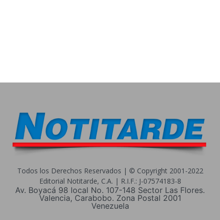
Todos los Derechos Reservados | © Copyright 2001-2022
Editorial Notitarde, C.A. | R.I.F.: J-07574183-8
Av. Boyacá 98 local No. 107-148 Sector Las Flores.
Valencia, Carabobo. Zona Postal 2001
Venezuela