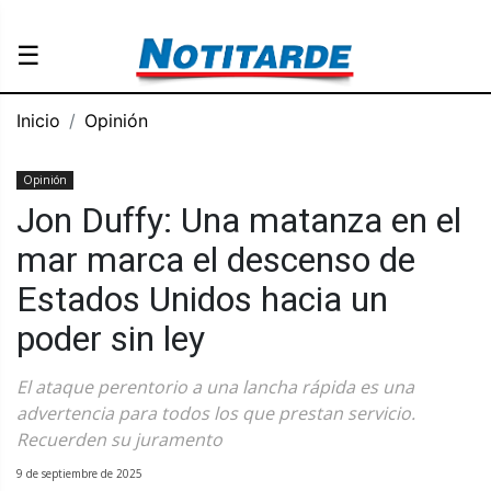
☰
Inicio
Opinión
Opinión
Jon Duffy: Una matanza en el
mar marca el descenso de
Estados Unidos hacia un
poder sin ley
El ataque perentorio a una lancha rápida es una
advertencia para todos los que prestan servicio.
Recuerden su juramento
9 de septiembre de 2025