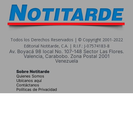
Todos los Derechos Reservados | © Copyright 2001-2022
Editorial Notitarde, C.A. | R.I.F.: J-07574183-8
Av. Boyacá 98 local No. 107-148 Sector Las Flores.
Valencia, Carabobo. Zona Postal 2001
Venezuela
Sobre Notitarde
Quienes Somos
Ubícanos aquí
Contáctanos
Políticas de Privacidad
Buscar