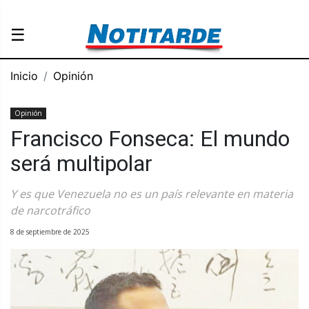
☰
Inicio
Opinión
Opinión
Francisco Fonseca: El mundo
será multipolar
Y es que Venezuela no es un país relevante en materia
de narcotráfico
8 de septiembre de 2025