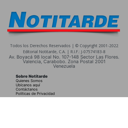
Todos los Derechos Reservados | © Copyright 2001-2022
Editorial Notitarde, C.A. | R.I.F.: J-07574183-8
Av. Boyacá 98 local No. 107-148 Sector Las Flores.
Valencia, Carabobo. Zona Postal 2001
Venezuela
Sobre Notitarde
Quienes Somos
Ubícanos aquí
Contáctanos
Políticas de Privacidad
Buscar