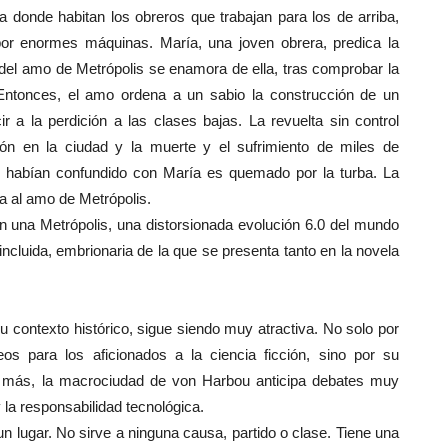
ea donde habitan los obreros que trabajan para los de arriba,
por enormes máquinas. María, una joven obrera, predica la
o del amo de Metrópolis se enamora de ella, tras comprobar la
 Entonces, el amo ordena a un sabio la construcción de un
a la perdición a las clases bajas. La revuelta sin control
ión en la ciudad y la muerte y el sufrimiento de miles de
os habían confundido con María es quemado por la turba. La
a al amo de Metrópolis.
n una Metrópolis, una distorsionada evolución 6.0 del mundo
ial incluida, embrionaria de la que se presenta tanto en la novela
u contexto histórico, sigue siendo muy atractiva. No solo por
eos para los aficionados a la ciencia ficción, sino por su
s más, la macrociudad de von Harbou anticipa debates muy
 la responsabilidad tecnológica.
 un lugar. No sirve a ninguna causa, partido o clase. Tiene una