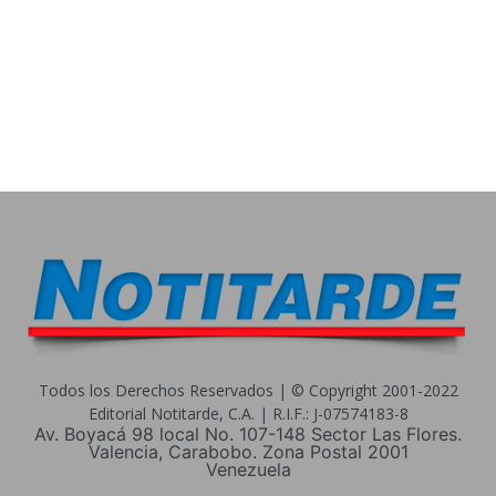
Todos los Derechos Reservados | © Copyright 2001-2022
Editorial Notitarde, C.A. | R.I.F.: J-07574183-8
Av. Boyacá 98 local No. 107-148 Sector Las Flores.
Valencia, Carabobo. Zona Postal 2001
Venezuela