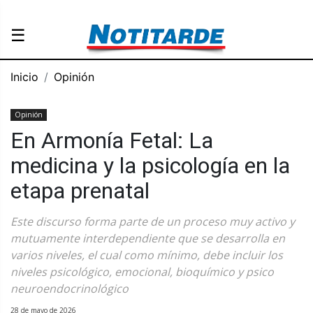
☰
Inicio
Opinión
Opinión
En Armonía Fetal: La
medicina y la psicología en la
etapa prenatal
Este discurso forma parte de un proceso muy activo y
mutuamente interdependiente que se desarrolla en
varios niveles, el cual como mínimo, debe incluir los
niveles psicológico, emocional, bioquímico y psico
neuroendocrinológico
28 de mayo de 2026