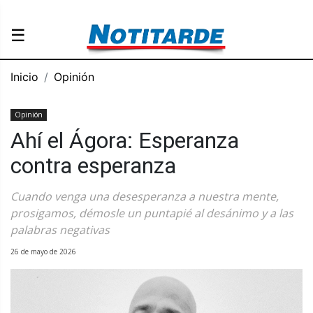
☰
Inicio
Opinión
Opinión
Ahí el Ágora: Esperanza
contra esperanza
Cuando venga una desesperanza a nuestra mente,
prosigamos, démosle un puntapié al desánimo y a las
palabras negativas
26 de mayo de 2026