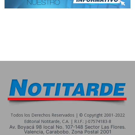
Todos los Derechos Reservados | © Copyright 2001-2022
Editorial Notitarde, C.A. | R.I.F.: J-07574183-8
Av. Boyacá 98 local No. 107-148 Sector Las Flores.
Valencia, Carabobo. Zona Postal 2001