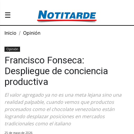
☰
Inicio
Opinión
Opinión
Francisco Fonseca:
Despliegue de conciencia
productiva
El valor agregado ya no es una meta lejana sino una
realidad palpable, cuando vemos que productos
procesados ​​como el chocolate venezolano están
logrando desplazar posiciones en mercados
tradicionales como el italiano
25 de mayo de 2026