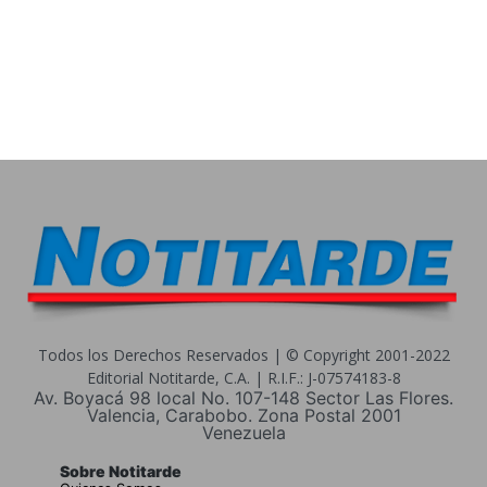
Todos los Derechos Reservados | © Copyright 2001-2022
Editorial Notitarde, C.A. | R.I.F.: J-07574183-8
Av. Boyacá 98 local No. 107-148 Sector Las Flores.
Valencia, Carabobo. Zona Postal 2001
Venezuela
Sobre Notitarde