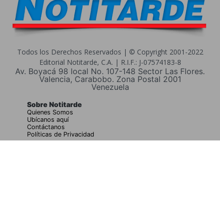
Todos los Derechos Reservados | © Copyright 2001-2022
Editorial Notitarde, C.A. | R.I.F.: J-07574183-8
Av. Boyacá 98 local No. 107-148 Sector Las Flores.
Valencia, Carabobo. Zona Postal 2001
Venezuela
Sobre Notitarde
Quienes Somos
Ubícanos aquí
Contáctanos
Políticas de Privacidad
Buscar