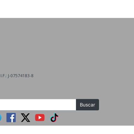
.F.: J-07574183-8
Buscar