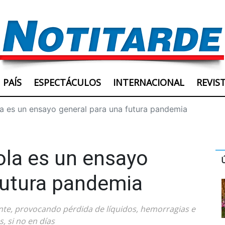
PAÍS
ESPECTÁCULOS
INTERNACIONAL
REVIS
la es un ensayo general para una futura pandemia
bola es un ensayo
futura pandemia
ante, provocando pérdida de líquidos, hemorragias e
, si no en días