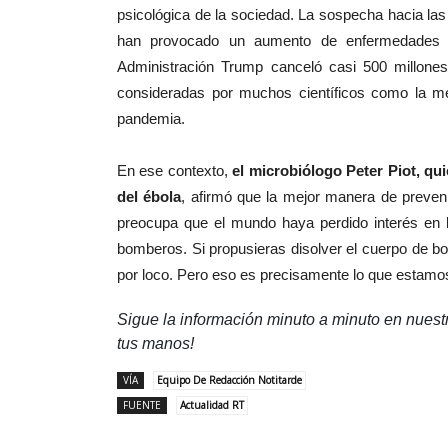
psicológica de la sociedad. La sospecha hacia la
han provocado un aumento de enfermedades c
Administración Trump canceló casi 500 millon
consideradas por muchos científicos como la me
pandemia.
En ese contexto,
el microbiólogo Peter Piot, qu
del ébola
, afirmó que la mejor manera de preveni
preocupa que el mundo haya perdido interés en la
bomberos. Si propusieras disolver el cuerpo de bo
por loco. Pero eso es precisamente lo que estamo
Sigue la información minuto a minuto en nues
tus manos!
VÍA
Equipo De Redacción Notitarde
FUENTE
Actualidad RT