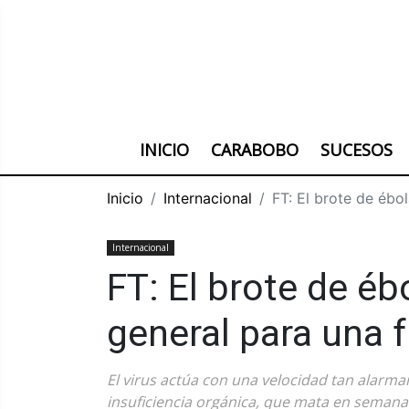
INICIO
CARABOBO
SUCESOS
Inicio
Internacional
FT: El brote de ébo
Internacional
FT: El brote de é
general para una 
El virus actúa con una velocidad tan alarm
insuficiencia orgánica, que mata en semanas