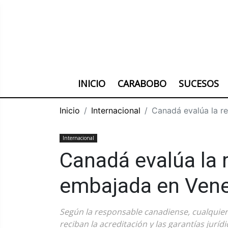
INICIO
CARABOBO
SUCESOS
Inicio
Internacional
Canadá evalúa la r
Internacional
Canadá evalúa la 
embajada en Vene
Según la responsable canadiense, cualquier
reciban la acreditación y las garantías jur