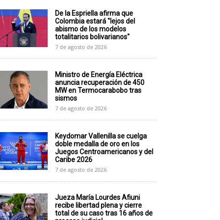
De la Espriella afirma que
Colombia estará "lejos del
abismo de los modelos
totalitarios bolivarianos"
7 de agosto de 2026
Ministro de Energía Eléctrica
anuncia recuperación de 450
MW en Termocarabobo tras
sismos
7 de agosto de 2026
Keydomar Vallenilla se cuelga
doble medalla de oro en los
Juegos Centroamericanos y del
Caribe 2026
7 de agosto de 2026
Jueza María Lourdes Afiuni
recibe libertad plena y cierre
total de su caso tras 16 años de