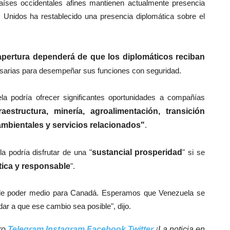
aíses occidentales afines mantienen actualmente presencia
Unidos ha restablecido una presencia diplomática sobre el
apertura dependerá de que los diplomáticos reciban
sarias para desempeñar sus funciones con seguridad.
la podría ofrecer significantes oportunidades a compañías
aestructura, minería, agroalimentación, transición
mbientales y servicios relacionados"
.
 podría disfrutar de una "
sustancial prosperidad
" si se
ica y responsable
".
o de poder medio para Canadá. Esperamos que Venezuela se
ar a que ese cambio sea posible", dijo.
tro
Telegram
Instagram
Facebook
Twitter
¡La noticia en