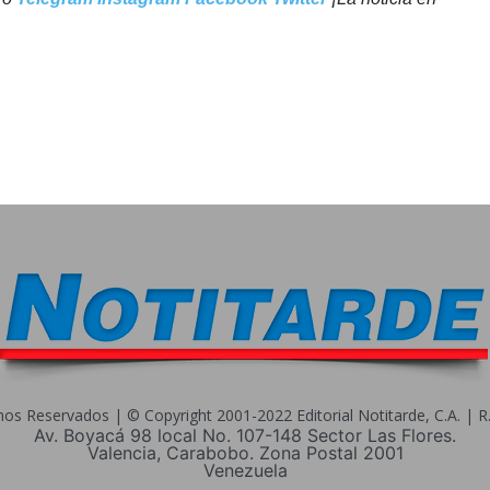
s Reservados | © Copyright 2001-2022 Editorial Notitarde, C.A. | R.I
Av. Boyacá 98 local No. 107-148 Sector Las Flores.
Valencia, Carabobo. Zona Postal 2001
Venezuela