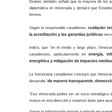
Drukier, también señaló que la mayoría de los p
diplomática en Venezuela y destacó que Estados 
terreno.
Según la responsable canadiense,
cualquier re
la acreditación y las garantías jurídicas
nece
Indicó, que "en el medio y largo plazo, Venezue
canadienses, particularmente en
energía, infr
energética y mitigación de impactos medioa
La funcionaria canadiense concluyó que Venezuela
desarrolla "
de manera transparente, democrát
"Esa Venezuela podría ser un socio estratégic
mueva en esa dirección y estamos listos para ayud
Sigue la información minuto a minuto en nues