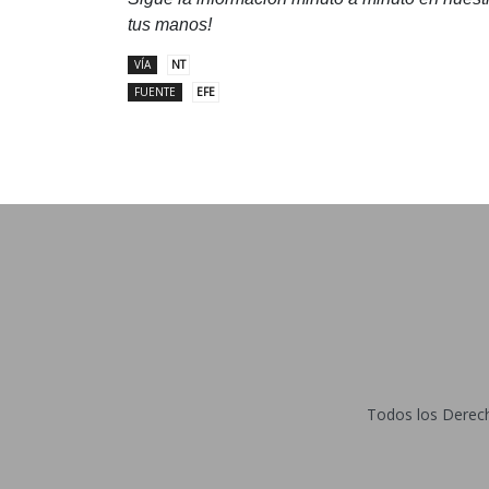
tus manos!
VÍA
NT
FUENTE
EFE
Todos los Derecho