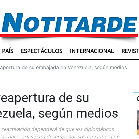
PAÍS
ESPECTÁCULOS
INTERNACIONAL
REVIS
eapertura de su embajada en Venezuela, según medios
reapertura de su
zuela, según medios
 reactivación dependerá de que los diplomáticos
ídicas necesarias para desempeñar sus funciones con