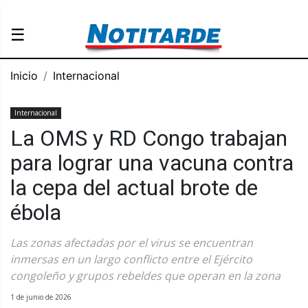
☰
Inicio
Internacional
Internacional
La OMS y RD Congo trabajan
para lograr una vacuna contra
la cepa del actual brote de
ébola
Las zonas afectadas por el virus se encuentran
inmersas en un largo conflicto entre el Ejército
congoleño y grupos rebeldes que operan en la zona
1 de junio de 2026