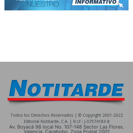
Todos los Derechos Reservados | © Copyright 2001-2022
Editorial Notitarde, C.A. | R.I.F.: J-07574183-8
Av. Boyacá 98 local No. 107-148 Sector Las Flores.
Valencia, Carabobo. Zona Postal 2001