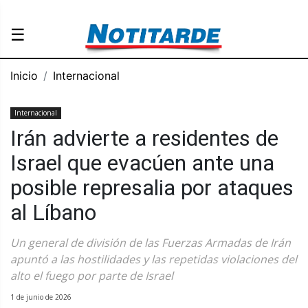
☰
Inicio
Internacional
Internacional
Irán advierte a residentes de
Israel que evacúen ante una
posible represalia por ataques
al Líbano
Un general de división de las Fuerzas Armadas de Irán
apuntó a las hostilidades y las repetidas violaciones del
alto el fuego por parte de Israel
1 de junio de 2026