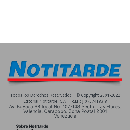
Todos los Derechos Reservados | © Copyright 2001-2022
Editorial Notitarde, C.A. | R.I.F.: J-07574183-8
Av. Boyacá 98 local No. 107-148 Sector Las Flores.
Valencia, Carabobo. Zona Postal 2001
Venezuela
Sobre Notitarde