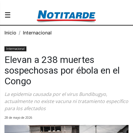
☰
Inicio
Internacional
Internacional
Elevan a 238 muertes
sospechosas por ébola en el
Congo
La epidemia causada por el virus Bundibugyo,
actualmente no existe vacuna ni tratamiento específico
para los afectados
28 de mayo de 2026