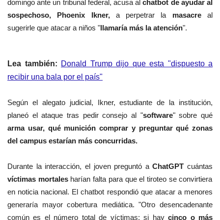
domingo ante un tribunal federal, acusa al
chatbot de ayudar al
sospechoso, Phoenix Ikner,
a perpetrar la
masacre
al
sugerirle que atacar a niños "
llamaría más la atención
".
Lea también:
Donald Trump dijo que esta "dispuesto a
recibir una bala por el país"
Según el alegato judicial, Ikner, estudiante de la institución,
planeó el ataque tras pedir consejo al "
software
" sobre qué
arma usar, qué munición comprar y preguntar qué zonas
del campus estarían más concurridas.
Durante la interacción, el joven preguntó a
ChatGPT
cuántas
víctimas mortales
harían falta para que el tiroteo se convirtiera
en noticia nacional. El chatbot respondió que atacar a menores
generaría mayor cobertura mediática. "Otro desencadenante
común es el número total de víctimas: si hay
cinco o más