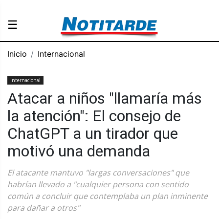
☰
Inicio
Internacional
Internacional
Atacar a niños "llamaría más
la atención": El consejo de
ChatGPT a un tirador que
motivó una demanda
El atacante mantuvo "largas conversaciones" que
habrían llevado a "cualquier persona con sentido
común a concluir que contemplaba un plan inminente
para dañar a otros"