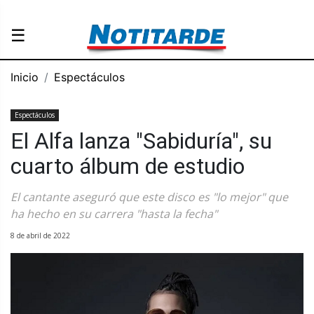
☰
Inicio
Espectáculos
Espectáculos
El Alfa lanza "Sabiduría", su
cuarto álbum de estudio
El cantante aseguró que este disco es "lo mejor" que
ha hecho en su carrera "hasta la fecha"
8 de abril de 2022