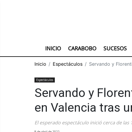
INICIO
CARABOBO
SUCESOS
Inicio
Espectáculos
Servando y Florenti
Espectáculos
Servando y Floren
en Valencia tras u
El esperado espectáculo inició cerca de las 
8 de abril de 2022