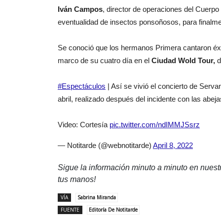
Iván Campos
, director de operaciones del Cuerpo
eventualidad de insectos ponsoñosos, para finalme
Se conoció que los hermanos Primera cantaron éxit
marco de su cuatro día en el
Ciudad Wold Tour,
d
#Espectáculos
| Así se vivió el concierto de Serv
abril, realizado después del incidente con las abej
Video: Cortesía
pic.twitter.com/ndIMMJSsrz
— Notitarde (@webnotitarde)
April 8, 2022
Sigue la información minuto a minuto en nues
tus manos!
VÍA
Sabrina Miranda
FUENTE
Editoría De Notitarde