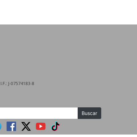
.F.: J-07574183-8
Buscar