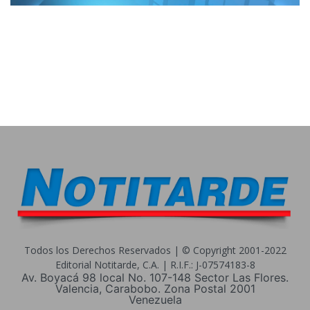
Todos los Derechos Reservados | © Copyright 2001-2022
Editorial Notitarde, C.A. | R.I.F.: J-07574183-8
Av. Boyacá 98 local No. 107-148 Sector Las Flores.
Valencia, Carabobo. Zona Postal 2001
Venezuela