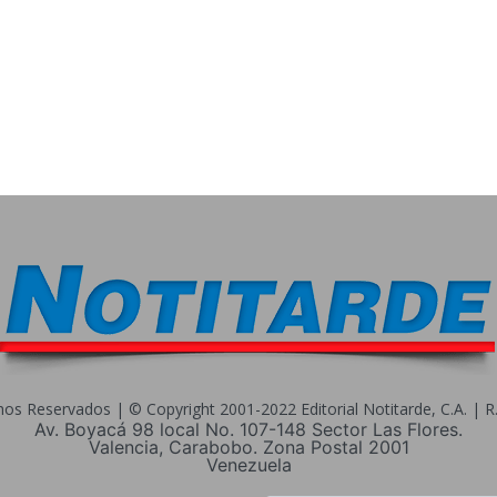
s Reservados | © Copyright 2001-2022 Editorial Notitarde, C.A. | R.I
Av. Boyacá 98 local No. 107-148 Sector Las Flores.
Valencia, Carabobo. Zona Postal 2001
Venezuela