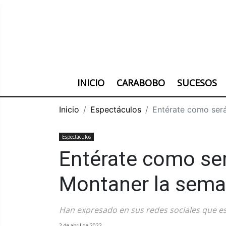
INICIO
CARABOBO
SUCESOS
Inicio
Espectáculos
Entérate como será
Espectáculos
Entérate como ser
Montaner la sema
Han expresado en sus redes sociales que es
2 de abril de 2022