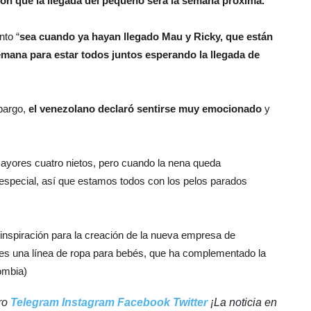
ón que la llegada del pequeño será la semana próxima.
nto “
sea cuando ya hayan llegado Mau y Ricky, que están
semana para estar todos juntos esperando la llegada de
mbargo,
el venezolano declaró sentirse muy emocionado
y
 mayores cuatro nietos, pero cuando la nena queda
special, así que estamos todos con los pelos parados
inspiración para la creación de la nueva empresa de
es una línea de ropa para bebés, que ha complementado la
lombia)
tro
Telegram
Instagram
Facebook
Twitter
¡La noticia en