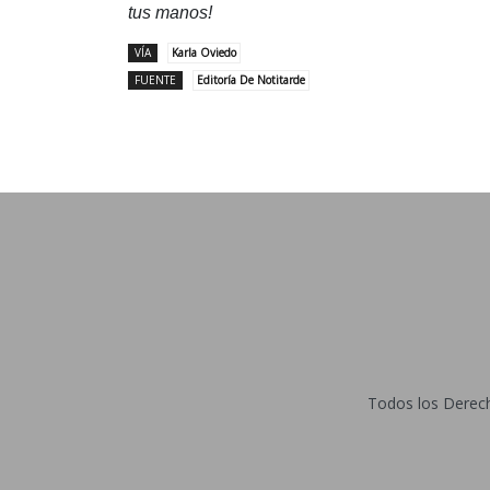
tus manos!
VÍA
Karla Oviedo
FUENTE
Editoría De Notitarde
Todos los Derecho