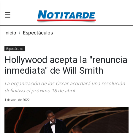
☰
Inicio
Espectáculos
Espectáculos
Hollywood acepta la "renuncia
inmediata" de Will Smith
La organización de los Óscar acordará una resolución
definitiva el próximo 18 de abril
1 de abril de 2022