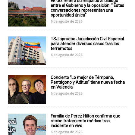
EE.UU. reitera su respaldo al dialogo
entre el Gobierno y la oposición: " Estas
conversaciones representan una
oportunidad única"
6 de agosto de 2026
TSJ aprueba Jurisdicción Civil Especial
para atender diversos casos tras los
terremotos
6 de agosto de 2026
Concierto “Lo mejor de Témpano,
Pentágono y Aditus” tiene nueva fecha
en Valencia
6 de agosto de 2026
Familia de Perez Hilton confirma que
recibe tratamiento médico tras
incidente en vivo
6 de agosto de 2026