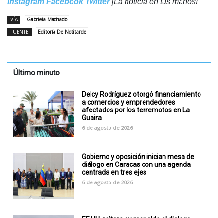
Instagram
Facebook
Twitter
¡La noticia en tus manos!
VÍA
Gabriela Machado
FUENTE
Editoría De Notitarde
Último minuto
Delcy Rodríguez otorgó financiamiento
a comercios y emprendedores
afectados por los terremotos en La
Guaira
6 de agosto de 2026
Gobierno y oposición inician mesa de
diálogo en Caracas con una agenda
centrada en tres ejes
6 de agosto de 2026