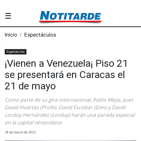
☰
Inicio
Espectáculos
Espectáculos
¡Vienen a Venezuela¡ Piso 21
se presentará en Caracas el
21 de mayo
Como parte de su gira internacional, Pablo Mejía, Juan
David Huertas (Profe), David Escobar (Dim) y David
Lorduy Hernández (Lorduy) harán una parada especial
en la capital venezolana
18 de marzo de 2022