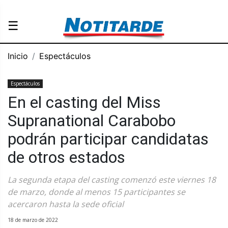
☰
Inicio
Espectáculos
Espectáculos
En el casting del Miss
Supranational Carabobo
podrán participar candidatas
de otros estados
La segunda etapa del casting comenzó este viernes 18
de marzo, donde al menos 15 participantes se
acercaron hasta la sede oficial
18 de marzo de 2022