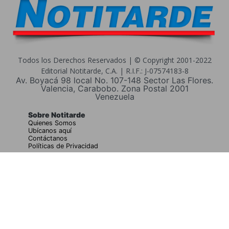
Todos los Derechos Reservados | © Copyright 2001-2022
Editorial Notitarde, C.A. | R.I.F.: J-07574183-8
Av. Boyacá 98 local No. 107-148 Sector Las Flores.
Valencia, Carabobo. Zona Postal 2001
Venezuela
Sobre Notitarde
Quienes Somos
Ubícanos aquí
Contáctanos
Políticas de Privacidad
Buscar