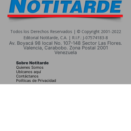
Todos los Derechos Reservados | © Copyright 2001-2022
Editorial Notitarde, C.A. | R.I.F.: J-07574183-8
Av. Boyacá 98 local No. 107-148 Sector Las Flores.
Valencia, Carabobo. Zona Postal 2001
Venezuela
Sobre Notitarde
Quienes Somos
Ubícanos aquí
Contáctanos
Políticas de Privacidad
Buscar