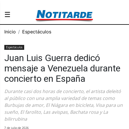
☰
Inicio
Espectáculos
Espectáculos
Juan Luis Guerra dedicó
mensaje a Venezuela durante
concierto en España
Durante casi dos horas de concierto, el artista deleitó
al público con una amplia variedad de temas como
Burbujas de amor, El Niágara en bicicleta, Visa para un
sueño, El farolito, Las avispas, Bachata rosa y La
bilirrubina
7 de julio de 2026