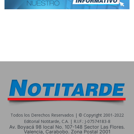
Todos los Derechos Reservados | © Copyright 2001-2022
Editorial Notitarde, C.A. | R.I.F.: J-07574183-8
Av. Boyacá 98 local No. 107-148 Sector Las Flores.
Valencia, Carabobo. Zona Postal 2001