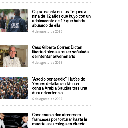
Cicpc rescata en Los Teques a
niña de 12 años que huyó con un
adolescente de 17 que habría
abusado de ella
6 de agosto de 2026
Caso Gilberto Correa: Dictan
libertad plena a mujer señalada
de intentar envenenarlo
6 de agosto de 2026
"Asedio por asedio": Hutíes de
Yemen detallan su táctica
contra Arabia Saudita tras una
dura advertencia
6 de agosto de 2026
Condenan a dos streamers
franceses por torturar hasta la
muerte a su colega en directo