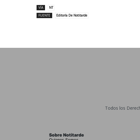
VÍA
NT
FUENTE
Editoría De Notitarde
Todos los Derecho
Sobre Notitarde
Quienes Somos