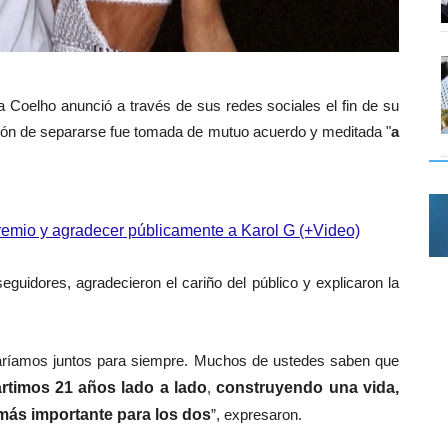
 Coelho anunció a través de sus redes sociales el fin de su
sión
de separarse fue tomada de mutuo acuerdo y meditada "
a
 premio y agradecer públicamente a Karol G (+Video)
uidores, agradecieron el cariño del público y explicaron la
aríamos juntos para siempre. Muchos de ustedes saben que
timos 21 años lado a lado
,
construyendo una vida,
 más importante para los dos
”, expresaron.