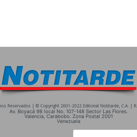
s Reservados | © Copyright 2001-2022 Editorial Notitarde, C.A. | R.I
Av. Boyacá 98 local No. 107-148 Sector Las Flores.
Valencia, Carabobo. Zona Postal 2001
Venezuela