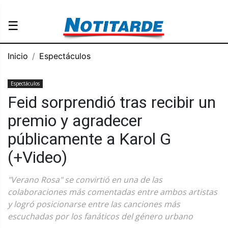
☰
Inicio
Espectáculos
Espectáculos
Feid sorprendió tras recibir un
premio y agradecer
públicamente a Karol G
(+Video)
"Verano Rosa" se convirtió en una de las
colaboraciones más comentadas entre ambos artistas
y logró posicionarse entre las canciones más
escuchadas por los fanáticos del género urbano