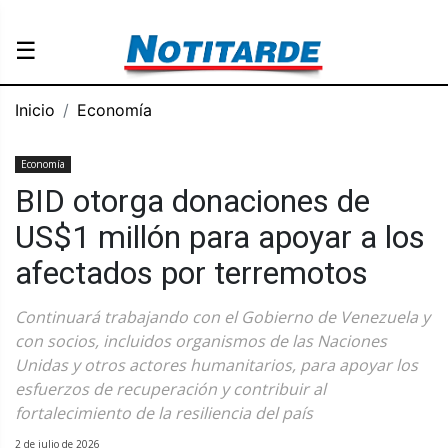
☰
Inicio
Economía
Economía
BID otorga donaciones de
US$1 millón para apoyar a los
afectados por terremotos
Continuará trabajando con el Gobierno de Venezuela y
con socios, incluidos organismos de las Naciones
Unidas y otros actores humanitarios, para apoyar los
esfuerzos de recuperación y contribuir al
fortalecimiento de la resiliencia del país
2 de julio de 2026