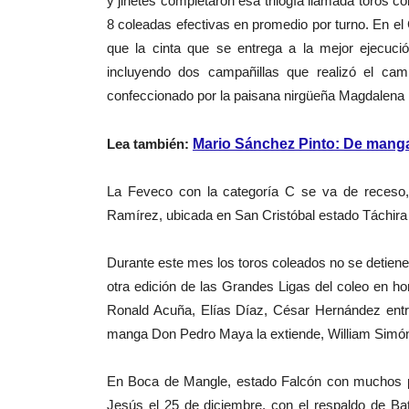
y jinetes completaron esa trilogía llamada toros 
8 coleadas efectivas en promedio por turno. En el
que la cinta que se entrega a la mejor ejecució
incluyendo dos campañillas que realizó el cam
confeccionado por la paisana nirgüeña Magdalena 
Lea también:
Mario Sánchez Pinto: De mang
La Feveco con la categoría C se va de receso, 
Ramírez, ubicada en San Cristóbal estado Táchira 
Durante este mes los toros coleados no se detiene
otra edición de las Grandes Ligas del coleo en h
Ronald Acuña, Elías Díaz, César Hernández entre 
manga Don Pedro Maya la extiende, William Simón
En Boca de Mangle, estado Falcón con muchos pre
Jesús el 25 de diciembre, con el respaldo de Ba