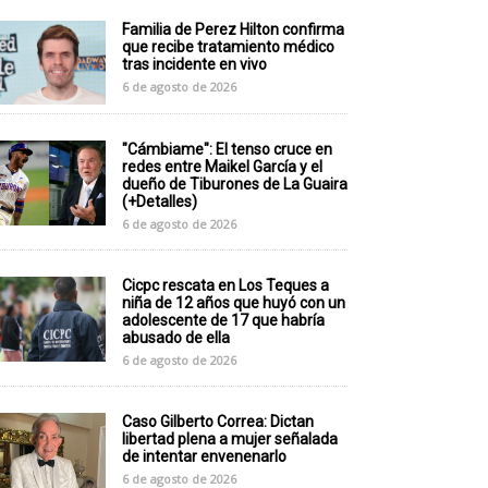
Familia de Perez Hilton confirma
que recibe tratamiento médico
tras incidente en vivo
6 de agosto de 2026
"Cámbiame": El tenso cruce en
redes entre Maikel García y el
dueño de Tiburones de La Guaira
(+Detalles)
6 de agosto de 2026
Cicpc rescata en Los Teques a
niña de 12 años que huyó con un
adolescente de 17 que habría
abusado de ella
6 de agosto de 2026
Caso Gilberto Correa: Dictan
libertad plena a mujer señalada
de intentar envenenarlo
6 de agosto de 2026