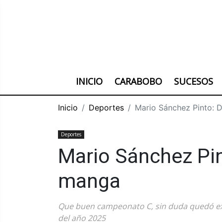
INICIO
CARABOBO
SUCESOS
Inicio
Deportes
Mario Sánchez Pinto:
Deportes
Mario Sánchez Pi
manga
Que buen campeonato C, sin duda quedó exce
del año 2025