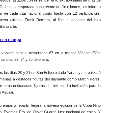
coleados, astados con un rendimiento extraordinario de más de
 C de esta temporada hubo récord de filo e lomos, les informo
n de cada cita nacional contó hasta con 12 participantes,
peón zuliano, Frank Romero, al final el ganador del lazo
Barazarte.
a en manga
volverá para el Aniversario 67 en la manga Vicente Elías
los días 23, 24 y 25 de enero.
n, los días 20 y 21 en San Felipe estado Yaracuy se realizará
omenaje a destacas figuras del diamante como Martín Pérez,
otras destacadas figuras del béisbol. La invitación para la
 Asuaje.
mios a repartir llegará la novena edición de la Copa Niño
ty Eventos Pro, de Oliver Guarda juez nacional de coleo. Y