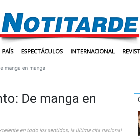
PAÍS
ESPECTÁCULOS
INTERNACIONAL
REVIS
 De manga en manga
nto: De manga en
lente en todo los sentidos, la última cita nacional