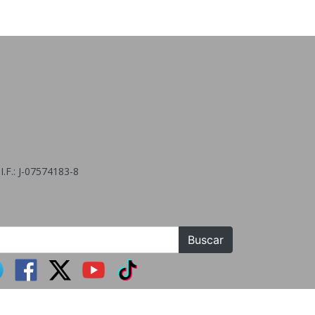
.F.: J-07574183-8
Buscar