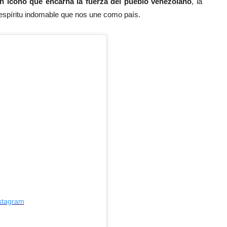
un ícono que encarna la fuerza del pueblo venezolano
, la
 espíritu indomable que nos une como país.
nstagram