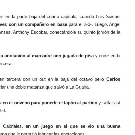
es en la parte baja del cuarto capítulo, cuando Luis Suisbel
 vez con un compañero en base
para el 2-0-. Luego, Angel
alenses, Anthony Escobar, conectándole su quinto jonrón de la
ra anotación al marcador con jugada de pisa
y corre en la
ercera.
en tercera con un out en la baja del octavo p
ero Carlos
piciar una doble matanza que salvó a La Guaira.
 en el noveno para ponerle el tapón al partido
y sellar así
4-0.
l Cabriales,
en un juego en el que se vio una buena
una que le permitió fabricar las anotaciones.