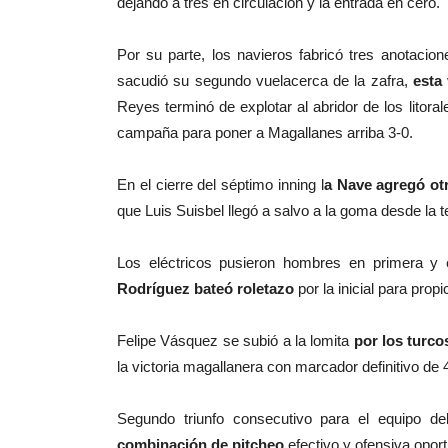
dejando a tres en circulación y la entrada en cero.
Por su parte, los navieros fabricó tres anotacion
sacudió su segundo vuelacerca de la zafra,
esta
Reyes terminó de explotar al abridor de los litor
campaña para poner a Magallanes arriba 3-0.
En el cierre del séptimo inning l
a Nave agregó ot
que Luis Suisbel llegó a salvo a la goma desde la t
Los eléctricos pusieron hombres en primera y 
Rodríguez bateó roletazo
por la inicial para pro
Felipe Vásquez se subió a la lomita
por los turcos
la victoria magallanera con marcador definitivo de 
Segundo triunfo consecutivo para el equipo de
combinación de pitcheo
efectivo y ofensiva oport