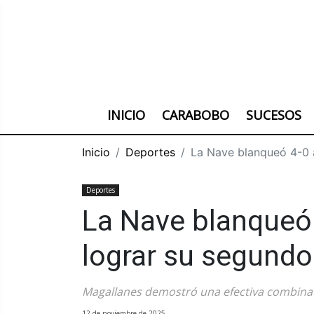
INICIO
CARABOBO
SUCESOS
Inicio
Deportes
La Nave blanqueó 4-0 a 
Deportes
La Nave blanqueó 
lograr su segundo 
Magallanes demostró una efectiva combina
12 de noviembre de 2025