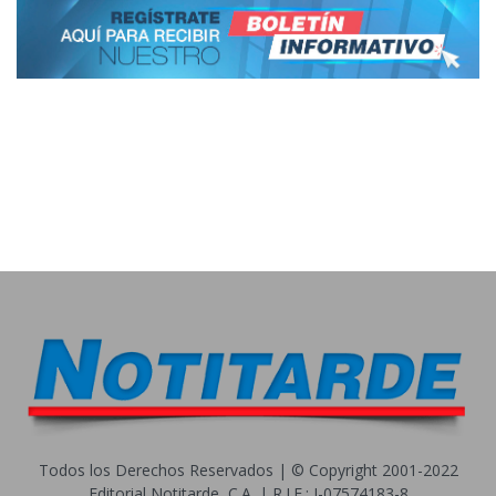
Todos los Derechos Reservados | © Copyright 2001-2022
Editorial Notitarde, C.A. | R.I.F.: J-07574183-8