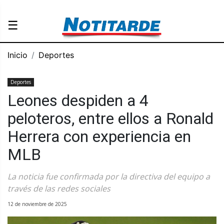
☰
Inicio
Deportes
Deportes
Leones despiden a 4
peloteros, entre ellos a Ronald
Herrera con experiencia en
MLB
La noticia fue confirmada por la directiva del equipo a
través de las redes sociales
12 de noviembre de 2025