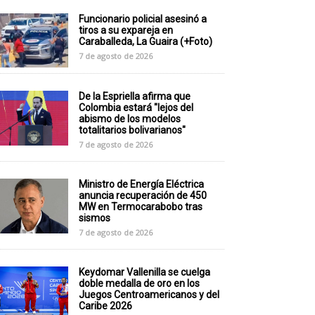
Funcionario policial asesinó a
tiros a su expareja en
Caraballeda, La Guaira (+Foto)
7 de agosto de 2026
De la Espriella afirma que
Colombia estará "lejos del
abismo de los modelos
totalitarios bolivarianos"
7 de agosto de 2026
Ministro de Energía Eléctrica
anuncia recuperación de 450
MW en Termocarabobo tras
sismos
7 de agosto de 2026
Keydomar Vallenilla se cuelga
doble medalla de oro en los
Juegos Centroamericanos y del
Caribe 2026