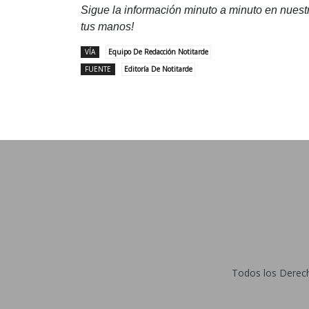
Sigue la información minuto a minuto en nues
tus manos!
VÍA
Equipo De Redacción Notitarde
FUENTE
Editoría De Notitarde
Todos los Derecho