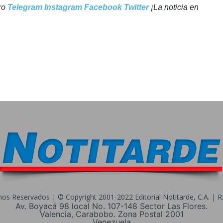
tro
Telegram
Instagram
Facebook
Twitter
¡La noticia en
s Reservados | © Copyright 2001-2022 Editorial Notitarde, C.A. | R.I
Av. Boyacá 98 local No. 107-148 Sector Las Flores.
Valencia, Carabobo. Zona Postal 2001
Venezuela