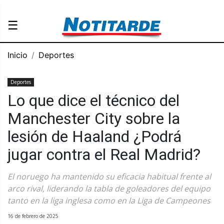
☰
Inicio
Deportes
Deportes
Lo que dice el técnico del
Manchester City sobre la
lesión de Haaland ¿Podrá
jugar contra el Real Madrid?
El noruego ha mantenido su eficacia habitual frente al
arco rival, liderando la tabla de goleadores del equipo
tanto en la liga inglesa como en la Liga de Campeones
16 de febrero de 2025