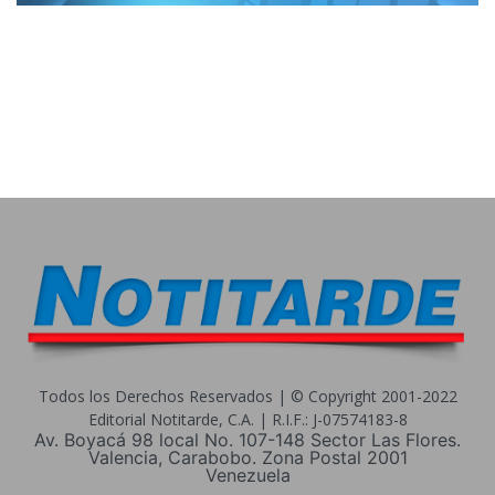
Todos los Derechos Reservados | © Copyright 2001-2022
Editorial Notitarde, C.A. | R.I.F.: J-07574183-8
Av. Boyacá 98 local No. 107-148 Sector Las Flores.
Valencia, Carabobo. Zona Postal 2001
Venezuela