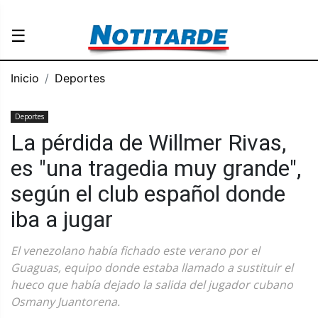
☰
Inicio
Deportes
Deportes
La pérdida de Willmer Rivas,
es "una tragedia muy grande",
según el club español donde
iba a jugar
El venezolano había fichado este verano por el
Guaguas, equipo donde estaba llamado a sustituir el
hueco que había dejado la salida del jugador cubano
Osmany Juantorena.