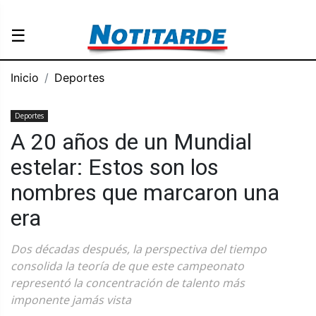
☰
Inicio
Deportes
Deportes
A 20 años de un Mundial
estelar: Estos son los
nombres que marcaron una
era
Dos décadas después, la perspectiva del tiempo
consolida la teoría de que este campeonato
representó la concentración de talento más
imponente jamás vista