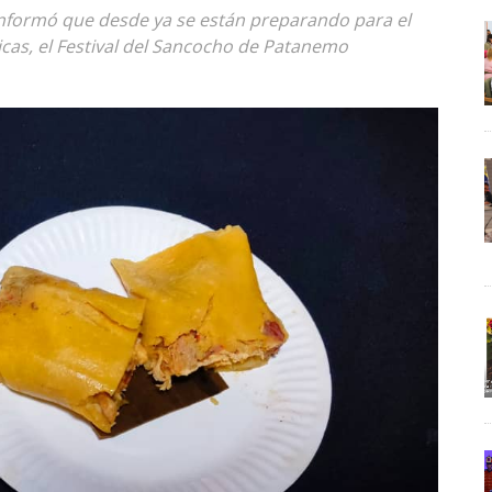
nformó que desde ya se están preparando para el
cas, el Festival del Sancocho de Patanemo