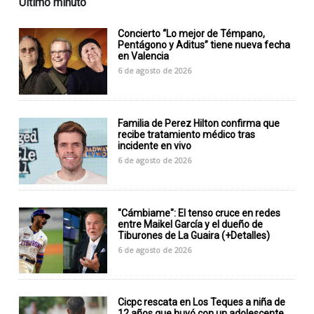
Último minuto
Concierto “Lo mejor de Témpano,
Pentágono y Aditus” tiene nueva fecha
en Valencia
6 de agosto de 2026
Familia de Perez Hilton confirma que
recibe tratamiento médico tras
incidente en vivo
6 de agosto de 2026
"Cámbiame": El tenso cruce en redes
entre Maikel García y el dueño de
Tiburones de La Guaira (+Detalles)
6 de agosto de 2026
Cicpc rescata en Los Teques a niña de
12 años que huyó con un adolescente