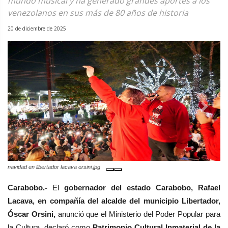
mundo musical y ha generado grandes aportes a los
venezolanos en sus más de 80 años de historia
20 de diciembre de 2025
Previous
Next
 orsini.jpg
billos caracas boys.jpg
Carabobo.-
El
gobernador del estado Carabobo, Rafael
Lacava, en compañía del alcalde del municipio Libertador,
Óscar Orsini,
anunció que el Ministerio del Poder Popular para
la Cultura, declaró como
Patrimonio Cultural Inmaterial de la