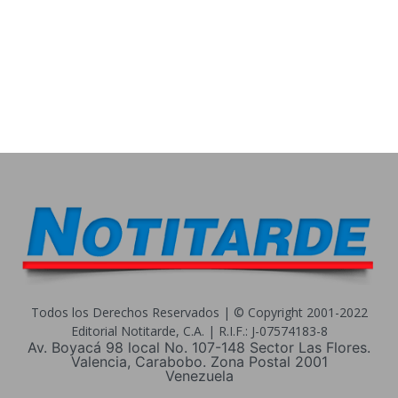
Todos los Derechos Reservados | © Copyright 2001-2022
Editorial Notitarde, C.A. | R.I.F.: J-07574183-8
Av. Boyacá 98 local No. 107-148 Sector Las Flores.
Valencia, Carabobo. Zona Postal 2001
Venezuela