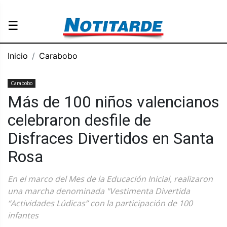
☰
Inicio
Carabobo
Carabobo
Más de 100 niños valencianos
celebraron desfile de
Disfraces Divertidos en Santa
Rosa
En el marco del Mes de la Educación Inicial, realizaron
una marcha denominada "Vestimenta Divertida
“Actividades Lúdicas” con la participación de 100
infantes