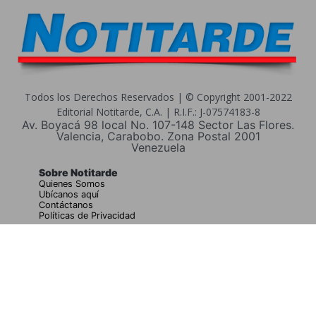
Todos los Derechos Reservados | © Copyright 2001-2022
Editorial Notitarde, C.A. | R.I.F.: J-07574183-8
Av. Boyacá 98 local No. 107-148 Sector Las Flores.
Valencia, Carabobo. Zona Postal 2001
Venezuela
Sobre Notitarde
Quienes Somos
Ubícanos aquí
Contáctanos
Políticas de Privacidad
Buscar