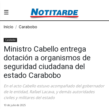
☰
Inicio
Carabobo
Carabobo
Ministro Cabello entrega
dotación a organismos de
seguridad ciudadana del
estado Carabobo
En el acto Cabello estuvo acompañado del gobernador
de le entidad, Rafael Lacava, y demás autoridades
civiles y militares del estado
10 de julio de 2025