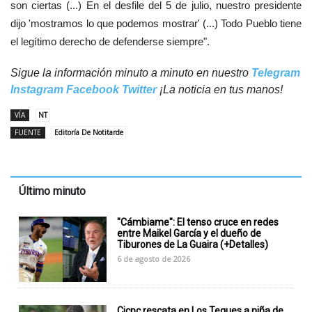
son ciertas (...) En el desfile del 5 de julio, nuestro presidente
dijo 'mostramos lo que podemos mostrar' (...) Todo Pueblo tiene
el legítimo derecho de defenderse siempre".
Sigue la información minuto a minuto en nuestro
Telegram
Instagram
Facebook
Twitter
¡La noticia en tus manos!
VÍA
NT
FUENTE
Editoría De Notitarde
Último minuto
"Cámbiame": El tenso cruce en redes
entre Maikel García y el dueño de
Tiburones de La Guaira (+Detalles)
6 de agosto de 2026
Cicpc rescata en Los Teques a niña de