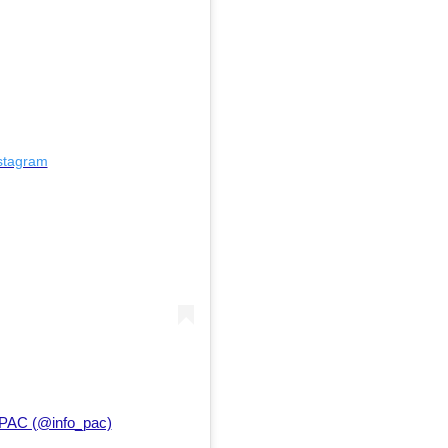
nstagram
oPAC (@info_pac)