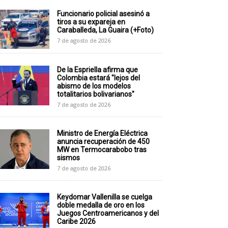
Funcionario policial asesinó a
tiros a su expareja en
Caraballeda, La Guaira (+Foto)
7 de agosto de 2026
De la Espriella afirma que
Colombia estará "lejos del
abismo de los modelos
totalitarios bolivarianos"
7 de agosto de 2026
Ministro de Energía Eléctrica
anuncia recuperación de 450
MW en Termocarabobo tras
sismos
7 de agosto de 2026
Keydomar Vallenilla se cuelga
doble medalla de oro en los
Juegos Centroamericanos y del
Caribe 2026