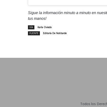
Sigue la información minuto a minuto en nues
tus manos!
VÍA
Karla Oviedo
FUENTE
Editoría De Notitarde
Todos los Derecho