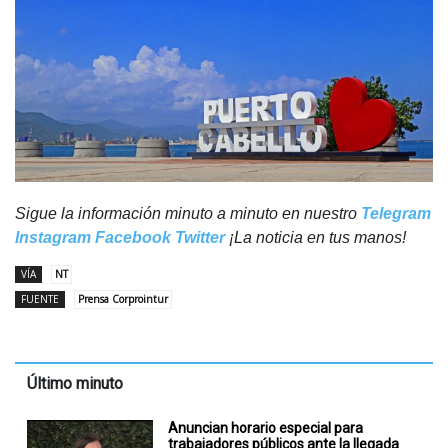
Sigue la información minuto a minuto en nuestro
Telegram
Instagram
Facebook
Twitter
¡La noticia en tus manos!
VÍA
NT
FUENTE
Prensa Corprointur
Último minuto
Anuncian horario especial para
trabajadores públicos ante la llegada