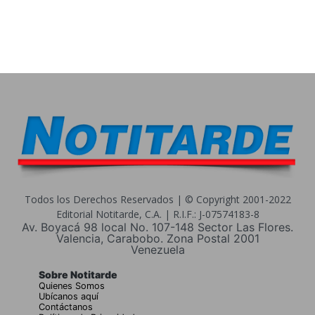
Todos los Derechos Reservados | © Copyright 2001-2022
Editorial Notitarde, C.A. | R.I.F.: J-07574183-8
Av. Boyacá 98 local No. 107-148 Sector Las Flores.
Valencia, Carabobo. Zona Postal 2001
Venezuela
Sobre Notitarde
Quienes Somos
Ubícanos aquí
Contáctanos