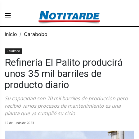
☰
Inicio
Carabobo
Carabobo
Refinería El Palito producirá
unos 35 mil barriles de
producto diario
Su capacidad son 70 mil barriles de producción pero
recibió varios procesos de mantenimiento es una
planta que ya cumplió su ciclo
12 de junio de 2023