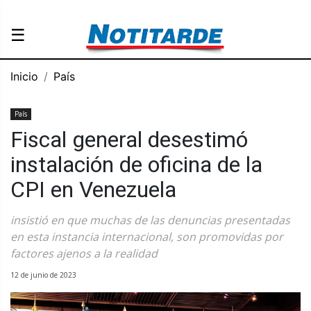
☰
Inicio
País
País
Fiscal general desestimó
instalación de oficina de la
CPI en Venezuela
insistió en que muchas de las denuncias presentadas
en esta instancia internacional, son promovidas por
factores ajenos a la realidad
12 de junio de 2023