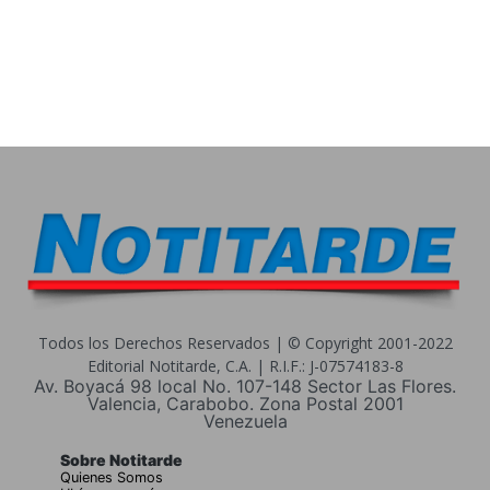
Todos los Derechos Reservados | © Copyright 2001-2022
Editorial Notitarde, C.A. | R.I.F.: J-07574183-8
Av. Boyacá 98 local No. 107-148 Sector Las Flores.
Valencia, Carabobo. Zona Postal 2001
Venezuela
Sobre Notitarde
Quienes Somos