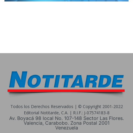
Todos los Derechos Reservados | © Copyright 2001-2022
Editorial Notitarde, C.A. | R.I.F.: J-07574183-8
Av. Boyacá 98 local No. 107-148 Sector Las Flores.
Valencia, Carabobo. Zona Postal 2001
Venezuela