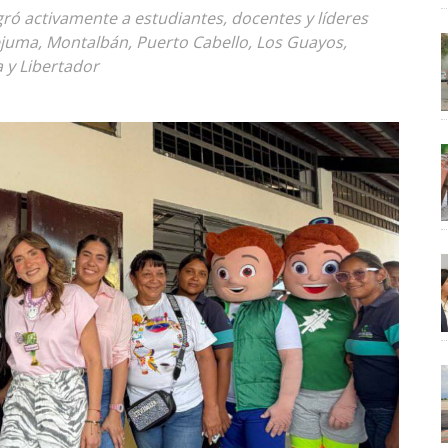
ró activamente a estudiantes, docentes y líderes
ejuma, Montalbán, Puerto Cabello, Los Guayos,
a y Libertador