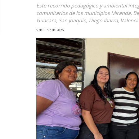
Este recorrido pedagógico y ambiental integ
comunitarios de los municipios Miranda, B
Guacara, San Joaquín, Diego Ibarra, Valenci
5 de junio de 2026