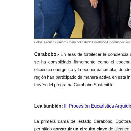
Fotos: Prensa Primera Dama del estado Carabobo/Gobernación de
Carabobo.-
En aras de fortalecer la conciencia 
se ha consolidado firmemente como el escenari
eficiencia energética y la economía circular, dond
región han participado de manera activa en esta i
través del programa Carabobo Sostenible.
Lea también:
III Procesión Eucarística Arquid
La primera dama del estado Carabobo, Doctora
permitido
construir un circuito clave
de alcance 